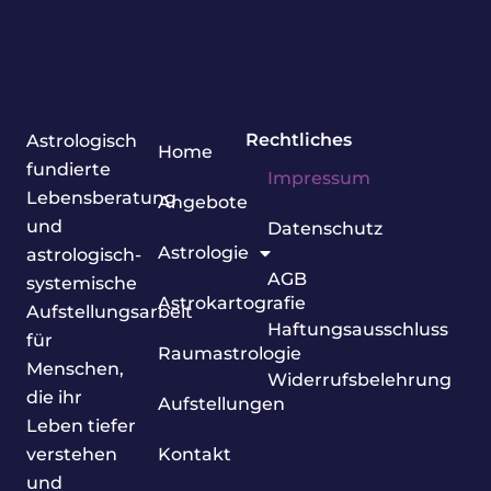
Rechtliches
Astrologisch
Home
fundierte
Impressum
Lebensberatung
Angebote
und
Datenschutz
Astrologie
astrologisch-
AGB
systemische
Astrokartografie
Aufstellungsarbeit
Haftungsausschluss
für
Raumastrologie
Menschen,
Widerrufsbelehrung
die ihr
Aufstellungen
Leben tiefer
verstehen
Kontakt
und