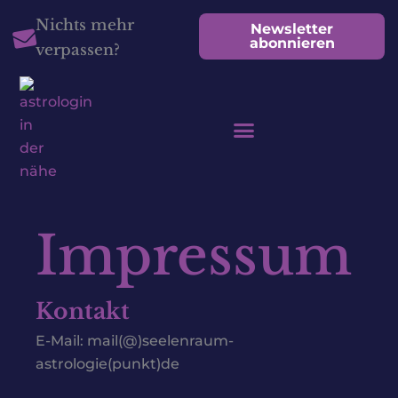
Zum
springen
Nichts mehr
Newsletter
Inhalt
abonnieren
verpassen?
springen
Impressum
Kontakt
E-Mail: mail(@)seelenraum-
astrologie(punkt)de