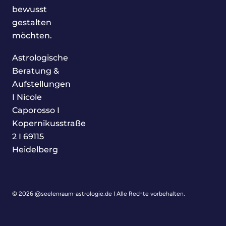
bewusst
gestalten
möchten.
Astrologische
Beratung &
Aufstellungen
I Nicole
Caporosso I
Kopernikusstraße
2 I 69115
Heidelberg
© 2026 @seelenraum-astrologie.de I Alle Rechte vorbehalten.